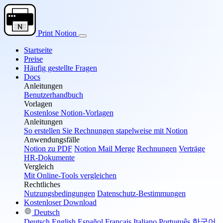
Print Notion
Startseite
Preise
Häufig gestellte Fragen
Docs
Anleitungen
Benutzerhandbuch
Vorlagen
Kostenlose Notion-Vorlagen
Anleitungen
So erstellen Sie Rechnungen stapelweise mit Notion
Anwendungsfälle
Notion zu PDF
Notion Mail Merge
Rechnungen
Verträge
HR-Dokumente
Vergleich
Mit Online-Tools vergleichen
Rechtliches
Nutzungsbedingungen
Datenschutz-Bestimmungen
Kostenloser Download
Deutsch
Deutsch
English
Español
Français
Italiano
Português
한국어